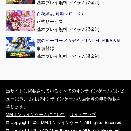
基本プレイ無料 アイテム課金制
百花繚乱 剣姫クロニクル
正式サービス
基本プレイ無料 アイテム課金制
僕のヒーローアカデミア UNITED SURVIVAL
事前登録
基本プレイ無料 アイテム課金制
当サイトに掲載されているすべてのオンラインゲームのレビ
ュー記事、 およびオンラインゲームの画像等の無断転載を
禁じます。
MMオンラインゲームについて
-
サイトマップ
© Copyright 2022 MMオンラインゲーム All Rights Reserved.
© Copyright 2004-2022 BestFreeGame All Rights Reserved.