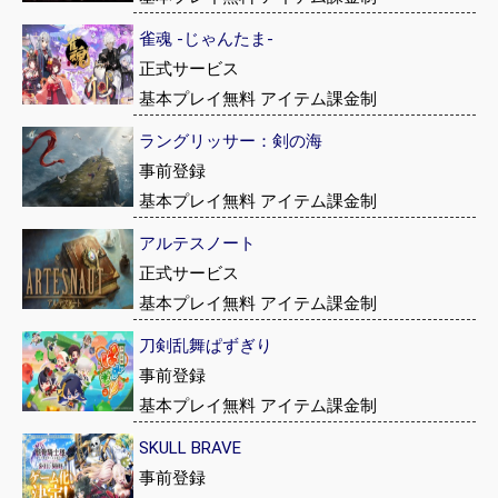
雀魂 -じゃんたま-
正式サービス
基本プレイ無料 アイテム課金制
ラングリッサー：剣の海
事前登録
基本プレイ無料 アイテム課金制
アルテスノート
正式サービス
基本プレイ無料 アイテム課金制
刀剣乱舞ぱずぎり
事前登録
基本プレイ無料 アイテム課金制
SKULL BRAVE
事前登録