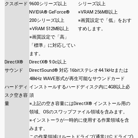
クスボード
9600シリーズ以上
シリーズ以上
NVIDIA® GeForce®
※VRAM 256MB以上
200シリーズ以上
※画質設定で「低」をおす
※VRAM 512MB以上
すめします。
※画質設定で「高」
「標準」に対応してい
ます。
DirectX®
DirectX® 9.0c以上
サウンド
DirectSound® 対応 16bitステレオ44.1kHzまたは
48kHz WAVE形式が再生可能なサウンドカード
ハードディ
インストールするハードディスク内に4GB以上必
スク空き容
須
量
※上記の空き容量にはDirectX® インストール用の
領域、OSのスワップファイル領域を含みます。
※インストーラが一時的に使用する作業領域を含
みます。
この作業領域はルートドライブ(通常はC:ドライブ)