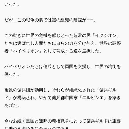
いった。
だが、この戦争の裏では謎の組織の陰謀が――。
この動きに世界の危機を感じとった超常の民「イクシオン」
たちは選ばれし人間たちに自らの力を分け与え、世界の調停
者「ハイペリオン」として育成する道を選択した。
ハイペリオンたちは傭兵として両国を支援し、世界の均衡を
保った。
複数の傭兵団が勃興し、それらが組織化された「傭兵ギル
ド」が構築され、やがて傭兵都市国家「エルピシエ」を築き
あげた。
今なお続く皇国と連邦の覇権戦争にとって傭兵ギルドは重要
な地位を占めるに至ったのである。