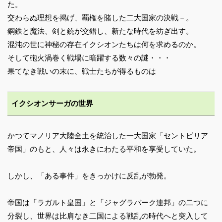
た。
交わらぬ理想を掲げ、覇権を賭した二大国家の決戦－。
鋼鉄と魔法、剣と銃が交錯し、新たな時代を紡ぎ出す。
混沌の世に神秘の存在イクシオンたちは何を求めるのか。
そして砲火渦巻く戦場に暗躍する数々の謎・・・
果てなき戦いの末に、戦士たちが得るものは
イクシオンサーガの世界
かつてマノリア大陸全土を統治した一大国家「セントピリア
帝国」のもと、人々は永きにわたる平和を享受していた。
しかし、「ある事件」をきっかけに反乱が勃発。
帝国は「ラガルト皇国」と「ジャグラバーク連邦」の二つに
分裂し、世界は比肩なき二国による戦乱の時代へと突入して