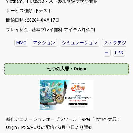
Vietnam』PC版のβテスト参加登録受付が開始
サービス種類 : βテスト
開始日時 : 2026年04月17日
プレイ料金 : 基本プレイ無料 アイテム課金制
MMO
アクション
シミュレーション
ストラテジ
ー
FPS
七つの大罪：Origin
新作アニメーションオープンワールドRPG『七つの大罪：
Origin』PS5/PC版の配信が3月17日より開始