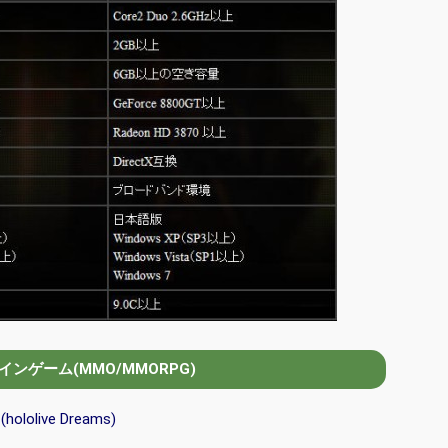
ンゲーム(MMO/MMORPG)
olive Dreams)