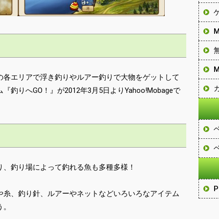
の各エリアで浮き釣りやルアー釣りで大物をゲットして
へGO！』が2012年3月5日よりYahoo!Mobageで
り、釣り場によって釣れる魚も多種多様！
や糸、釣り針、ルアーやネットなどいろいろなアイテム
う。