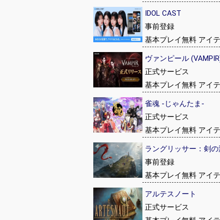
IDOL CAST
事前登録
基本プレイ無料 アイ
ヴァンピール (VAMPIR
正式サービス
基本プレイ無料 アイ
雀魂 -じゃんたま-
正式サービス
基本プレイ無料 アイ
ラングリッサー：剣の
事前登録
基本プレイ無料 アイ
アルテスノート
正式サービス