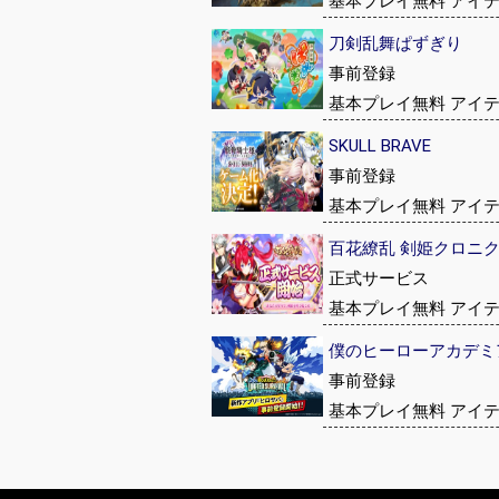
基本プレイ無料 アイ
刀剣乱舞ぱずぎり
事前登録
基本プレイ無料 アイ
SKULL BRAVE
事前登録
基本プレイ無料 アイ
百花繚乱 剣姫クロニ
正式サービス
基本プレイ無料 アイ
僕のヒーローアカデミア UN
事前登録
基本プレイ無料 アイ