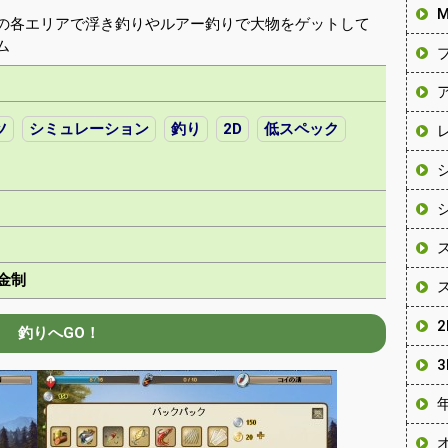
の各エリアで浮き釣りやルアー釣りで大物をゲットして
ム
ツ
シミュレーション
釣り
2D
低スペック
金制
釣りへGO！