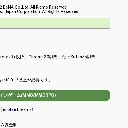
2 DeNA Co.,Ltd. All Rights Reserved.
o Japan Corporation. All Rights Reserved.
Firefox3.x以降、Chrome2.0以降またはSafari5.x以降
yer10.0.12以上が必要です。
ンゲーム(MMO/MMORPG)
olive Dreams)
テム課金制