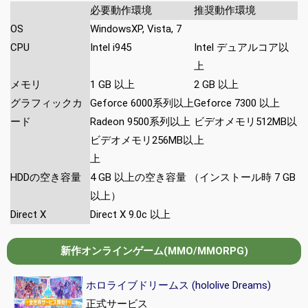
必要動作環境
推奨動作環境
OS
WindowsXP, Vista, 7
CPU
Intel i945
Intel デュアルコア以
上
メモリ
1 GB 以上
2 GB 以上
グラフィックカ
Geforce 6000系列以上
Geforce 7300 以上
ード
Radeon 9500系列以上
ビデオメモリ512MB以
ビデオメモリ256MB以
上
上
HDDの空き容量
4 GB 以上の空き容量 （インストール時 7 GB
以上）
Direct X
Direct X 9.0c 以上
新作オンラインゲーム(MMO/MMORPG)
ホロライブドリームス (hololive Dreams)
正式サービス