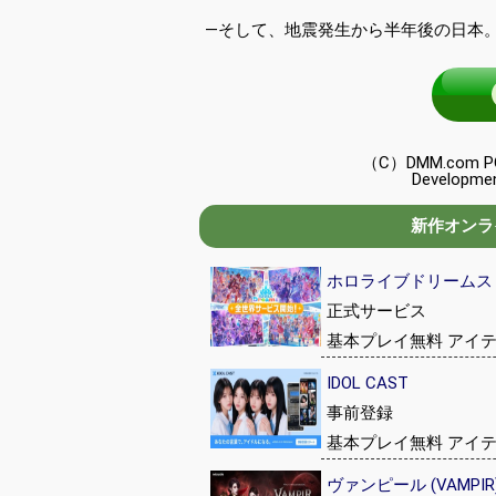
―そして、地震発生から半年後の日本
（C）DMM.com POW
Development
新作オンライ
ホロライブドリームス (hol
正式サービス
基本プレイ無料 アイ
IDOL CAST
事前登録
基本プレイ無料 アイ
ヴァンピール (VAMPIR