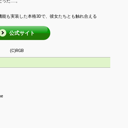
った……。
機能も実装した本格3Dで、彼女たちとも触れ合える
公式サイト
(C)RGB
me