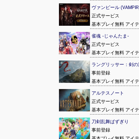
ヴァンピール (VAMPIR
正式サービス
基本プレイ無料 アイ
雀魂 -じゃんたま-
正式サービス
基本プレイ無料 アイ
ラングリッサー：剣の
事前登録
基本プレイ無料 アイ
アルテスノート
正式サービス
基本プレイ無料 アイ
刀剣乱舞ぱずぎり
事前登録
基本プレイ無料 アイ