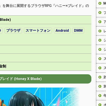
」を舞台に展開するブラウザRPG『ハニー×ブレイド』の
lade)
D
ブラウザ
スマートフォン
Android
DMM
金制
レイド (Honey X Blade)