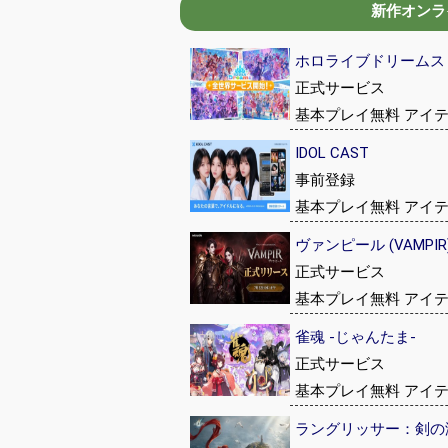
新作オンライ
ホロライブドリームス (hol
正式サービス
基本プレイ無料 アイ
IDOL CAST
事前登録
基本プレイ無料 アイ
ヴァンピール (VAMPIR
正式サービス
基本プレイ無料 アイ
雀魂 -じゃんたま-
正式サービス
基本プレイ無料 アイ
ラングリッサー：剣の