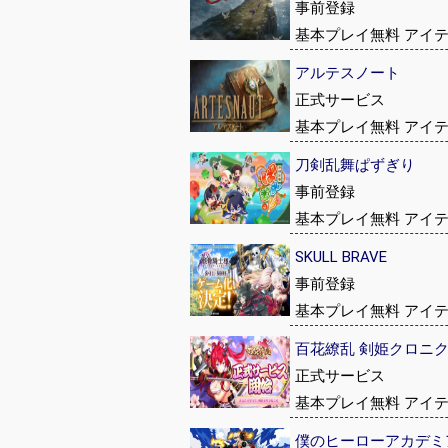
事前登録
基本プレイ無料 アイ
アルテスノート
正式サービス
基本プレイ無料 アイ
刀剣乱舞ぱずぎり
事前登録
基本プレイ無料 アイ
SKULL BRAVE
事前登録
基本プレイ無料 アイ
百花繚乱 剣姫クロニ
正式サービス
基本プレイ無料 アイ
僕のヒーローアカデミア UN