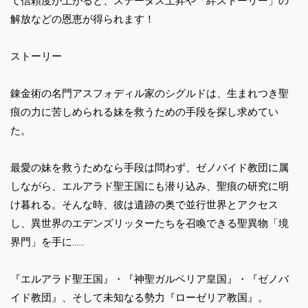
て信頼度が上がると、ステータス上昇や「絆ストーリー」の
解放などの恩恵が得られます！
ストーリー
錬金術の名門アスフォディル家のシグルドは、生まれつき聖
痕の力に苦しめられる妹を救うための手段を探し求めてい
た。
最愛の妹を救うためなら手段は問わず、ゼノバイド教団に属
しながら、エルアラド聖王国にも潜り込み、聖痕の研究に明
け暮れる。そんな時、彼は遺跡の奥で並行世界とアクセス
し、異世界のエデンズリッターたちを召喚できる聖異物「境
界門」を手に……
『エルアラド聖王国』・『神聖ガルベリア皇国』・『ゼノバ
イド教団』、そして未知なる勢力『ローゼリア教国』。