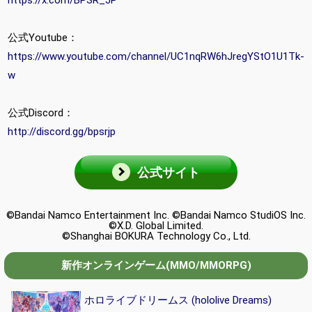
公式Youtube：
https://www.youtube.com/channel/UC1nqRW6hJregYStO1U1Tk-
w
公式Discord：
http://discord.gg/bpsrjp
公式サイト
©Bandai Namco Entertainment Inc. ©Bandai Namco StudiOS Inc.
©X.D. Global Limited.
©Shanghai BOKURA Technology Co., Ltd.
新作オンラインゲーム(MMO/MMORPG)
ホロライブドリームス (hololive Dreams)