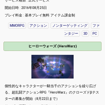
サービス種類 : 正式サービス
開始日時 : 2016年08月25日
プレイ料金 : 基本プレイ無料 アイテム課金制
MMORPG
アクション
ノンターゲッティング
ファ
ンタジー
3D
PC
ヒーローウォーズ (HeroWarz)
個性的なキャラクターが一騎当千のアクションを繰り広げ
る、超乱闘アクションRPG『HeroWarz』のクローズドβテス
ターの募集が開始（8月22日まで）