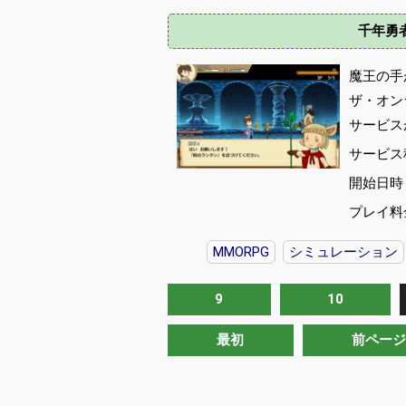
千年勇
魔王の手
ザ・オン
サービス
サービス
開始日時 :
プレイ料
MMORPG
シミュレーション
9
10
最初
前ページ