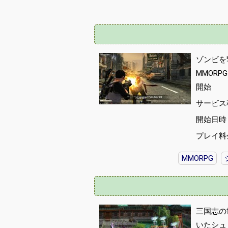
ゾンビを
MMORP
開始
サービス
開始日時 :
プレイ料
MMORPG
三国志の
いたシュ