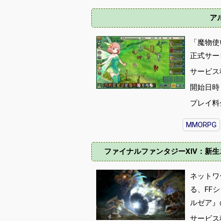
ア
「魔物使
正式サービ
サービス
開始日時 :
プレイ料
MMORPG
ファイナルファンタジーXIV：新生エオルゼア 
ネットワ
る、FF
ルゼア』
サービス