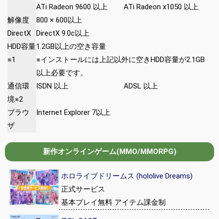
ATi Radeon 9600 以上
ATi Radeon x1050 以上
解像度
800 × 600以上
DirectX
DirectX 9.0c以上
HDD容量
1.2GB以上の空き容量
※1
※インストールには上記以外に空きHDD容量が2.1GB
以上必要です。
通信環
ISDN 以上
ADSL 以上
境※2
ブラウ
Internet Explorer 7以上
ザ
新作オンラインゲーム(MMO/MMORPG)
ホロライブドリームス (hololive Dreams)
正式サービス
基本プレイ無料 アイテム課金制