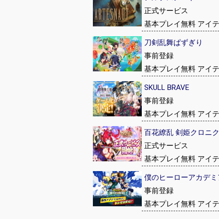
正式サービス
基本プレイ無料 アイ
刀剣乱舞ぱずぎり
事前登録
基本プレイ無料 アイ
SKULL BRAVE
事前登録
基本プレイ無料 アイ
百花繚乱 剣姫クロニ
正式サービス
基本プレイ無料 アイ
僕のヒーローアカデミア UN
事前登録
基本プレイ無料 アイ