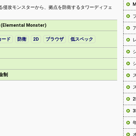
る侵攻モンスターから、拠点を防衛するタワーディフェ
mental Monster)
カード
防衛
2D
ブラウザ
低スペック
金制