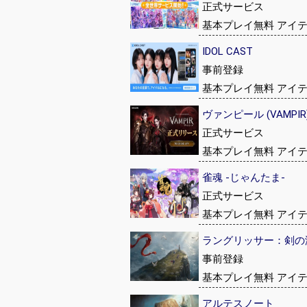
正式サービス
基本プレイ無料 アイ
IDOL CAST
事前登録
基本プレイ無料 アイ
ヴァンピール (VAMPIR
正式サービス
基本プレイ無料 アイ
雀魂 -じゃんたま-
正式サービス
基本プレイ無料 アイ
ラングリッサー：剣の
事前登録
基本プレイ無料 アイ
アルテスノート