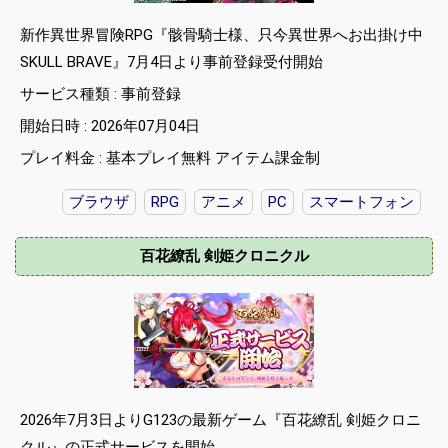
新作異世界冒険RPG『骸骨騎士様、只今異世界へお出掛け中
SKULL BRAVE』7月4日より事前登録受付開始
サービス種類 : 事前登録
開始日時 : 2026年07月04日
プレイ料金 : 基本プレイ無料 アイテム課金制
ブラウザ
RPG
アニメ
PC
スマートフォン
百花繚乱 剣姫クロニクル
2026年7月3日よりG123の最新ゲーム『百花繚乱 剣姫クロニ
クル』の正式サービスを開始