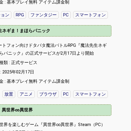
金 : 基本プレイ無料 アイテム課金制
ション
RPG
ファンタジー
PC
スマートフォン
生ネギま！まほらパニック
マートフォン向けドタバタ魔法バトルRPG『魔法先生ネギ
らパニック』の正式サービスが2月17日より開始
種類 : 正式サービス
 2025年02月17日
金 : 基本プレイ無料 アイテム課金制
放置
アニメ
ブラウザ
PC
スマートフォン
異世界∞異世界
世界を楽しむゲーム『異世界∞異世界』Steam（PC）