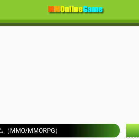
ム（MMO/MMORPG）