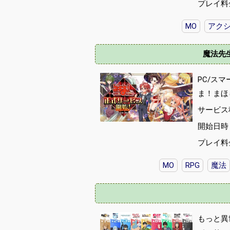
プレイ料
MO
アク
魔法先
PC/ス
ま！まほ
サービス
開始日時 :
プレイ料
MO
RPG
魔法
もっと異