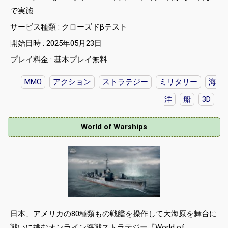
で実施
サービス種類 : クローズドβテスト
開始日時 : 2025年05月23日
プレイ料金 : 基本プレイ無料
MMO
アクション
ストラテジー
ミリタリー
海
洋
船
3D
World of Warships
日本、アメリカの80種類もの戦艦を操作して大海原を舞台に
戦いに挑むオンライン海戦ストラテジー『World of